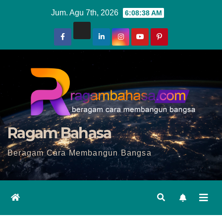
Skip
Jum. Agu 7th, 2026
6:08:40 AM
to
content
Ragam Bahasa
Beragam Cara Membangun Bangsa