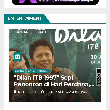
ENTERTAIMENT
BERITA
ENTERTAINMENT
” Sepi
Aktor Veteran Beau S
ri Perdana,
Meninggal Dunia di U
 Cerita
Tahun
SI RAGAM BAHASA
MEI 3, 2026
REDAKSI RAGAM