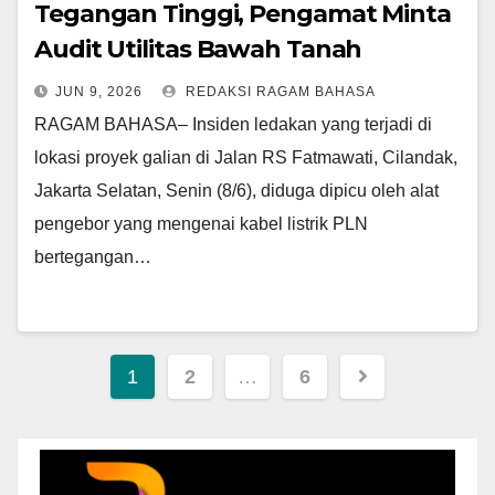
Tegangan Tinggi, Pengamat Minta
Audit Utilitas Bawah Tanah
JUN 9, 2026
REDAKSI RAGAM BAHASA
RAGAM BAHASA– Insiden ledakan yang terjadi di
lokasi proyek galian di Jalan RS Fatmawati, Cilandak,
Jakarta Selatan, Senin (8/6), diduga dipicu oleh alat
pengebor yang mengenai kabel listrik PLN
bertegangan…
Paginasi
1
2
…
6
pos