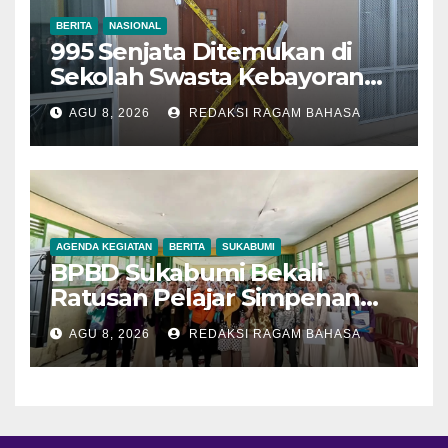
BERITA
NASIONAL
995 Senjata Ditemukan di
Sekolah Swasta Kebayoran
Lama, Ada Bunker hingga
AGU 8, 2026
REDAKSI RAGAM BAHASA
Barang Terlarang
AGENDA KEGIATAN
BERITA
SUKABUMI
BPBD Sukabumi Bekali
Ratusan Pelajar Simpenan
dengan Mitigasi Bencana
AGU 8, 2026
REDAKSI RAGAM BAHASA
dan PFA