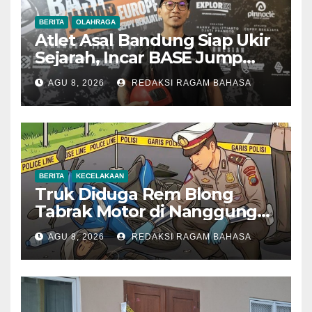
BERITA
OLAHRAGA
Atlet Asal Bandung Siap Ukir
Sejarah, Incar BASE Jump
dari Eiger Mushroom Swiss
AGU 8, 2026
REDAKSI RAGAM BAHASA
BERITA
KECELAKAAN
Truk Diduga Rem Blong
Tabrak Motor di Nanggung
Bogor, Dua Orang Tewas
AGU 8, 2026
REDAKSI RAGAM BAHASA