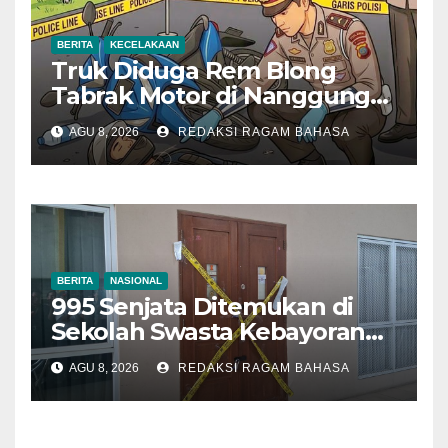
BERITA
KECELAKAAN
Truk Diduga Rem Blong
Tabrak Motor di Nanggung
Bogor, Dua Orang Tewas
AGU 8, 2026
REDAKSI RAGAM BAHASA
BERITA
NASIONAL
995 Senjata Ditemukan di
Sekolah Swasta Kebayoran
Lama, Ada Bunker hingga
AGU 8, 2026
REDAKSI RAGAM BAHASA
Barang Terlarang