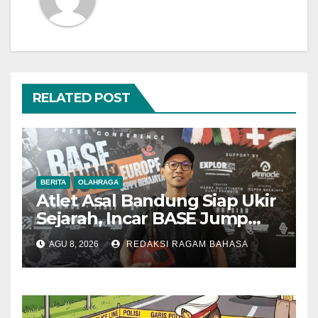
RELATED POST
BERITA
OLAHRAGA
Atlet Asal Bandung Siap Ukir
Sejarah, Incar BASE Jump
dari Eiger Mushroom Swiss
AGU 8, 2026
REDAKSI RAGAM BAHASA