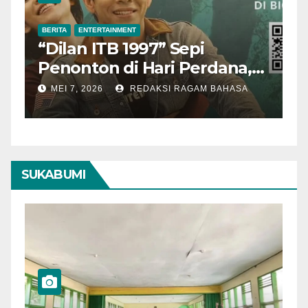
BERITA
ENTERTAINMENT
B
“Dilan ITB 1997” Sepi
A
Penonton di Hari Perdana,
M
Pengamat Nilai Cerita
T
MEI 7, 2026
REDAKSI RAGAM BAHASA
Kurang Kuat
SUKABUMI