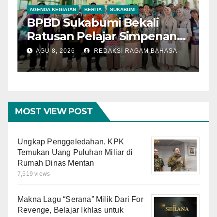
AGENDA KEGIATAN
BERITA
SUKABUMI
A
BPBD Sukabumi Bekali
P
Ratusan Pelajar Simpenan
A
dengan Mitigasi Bencana
I
AGU 8, 2026
REDAKSI RAGAM BAHASA
dan PFA
O
M
MOST VIEW POST
Ungkap Penggeledahan, KPK
Temukan Uang Puluhan Miliar di
Rumah Dinas Mentan
7,519 views
Makna Lagu “Serana” Milik Dari For
Revenge, Belajar Ikhlas untuk