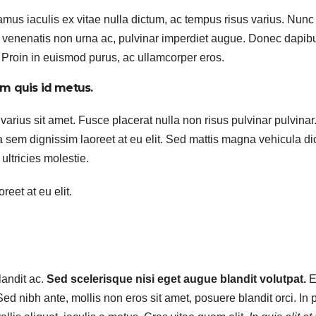
us iaculis ex vitae nulla dictum, ac tempus risus varius. Nunc 
ui, venenatis non urna ac, pulvinar imperdiet augue. Donec dapib
 Proin in euismod purus, ac ullamcorper eros.
m quis id metus.
varius sit amet. Fusce placerat nulla non risus pulvinar pulvinar
s a sem dignissim laoreet at eu elit. Sed mattis magna vehicula d
ultricies molestie.
eet at eu elit.
landit ac.
Sed scelerisque nisi eget augue blandit volutpat.
E
Sed nibh ante, mollis non eros sit amet, posuere blandit orci. In 