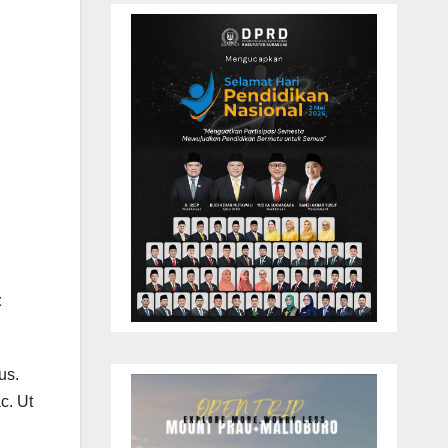
t
us.
c. Ut