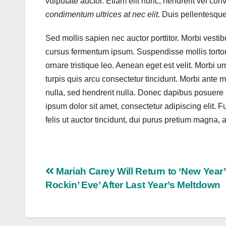
vulputate auctor. Etiam elit nunc, hendrerit vel conv
condimentum ultrices at nec elit
. Duis pellentesque
Sed mollis sapien nec auctor porttitor. Morbi vesti
cursus fermentum ipsum. Suspendisse mollis tortor 
ornare tristique leo. Aenean eget est velit. Morbi ur
turpis quis arcu consectetur tincidunt. Morbi ante me
nulla, sed hendrerit nulla. Donec dapibus posuere
ipsum dolor sit amet, consectetur adipiscing elit
felis ut auctor tincidunt, dui purus pretium magna,
Navigasi
Mariah Carey Will Return to ‘New Year
Rockin’ Eve’ After Last Year’s Meltdown
pos