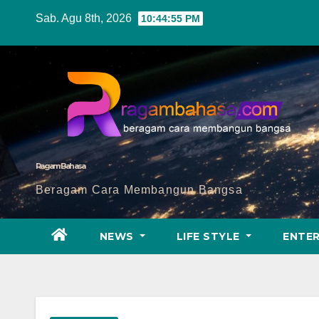
Skip
Sab. Agu 8th, 2026
10:44:56 PM
to
content
Ragam Bahasa
Beragam Cara Membangun Bangsa
NEWS
LIFE STYLE
ENTE