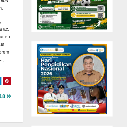
 nibh
m.
,
a ac,
tur eu
tus
Lorem
a,
018