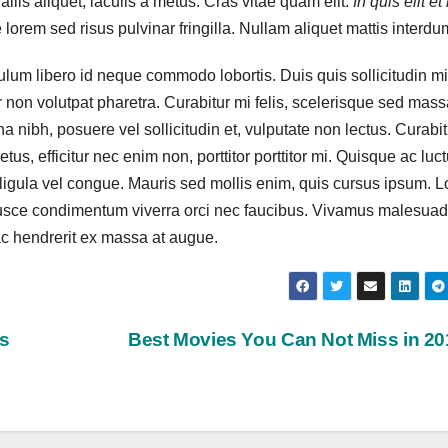
allis aliquet, iaculis a metus. Cras vitae quam elit.
In quis elit et
 lorem sed risus pulvinar fringilla. Nullam aliquet mattis interdu
bulum libero id neque commodo lobortis. Duis quis sollicitudin mi
non volutpat pharetra. Curabitur mi felis, scelerisque sed mass
na nibh, posuere vel sollicitudin et, vulputate non lectus. Curabi
tus, efficitur nec enim non, porttitor porttitor mi. Quisque ac luc
 ligula vel congue. Mauris sed mollis enim, quis cursus ipsum. 
. Fusce condimentum viverra orci nec faucibus. Vivamus malesuad
 ac hendrerit ex massa at augue.
’s
Best Movies You Can Not Miss in 2