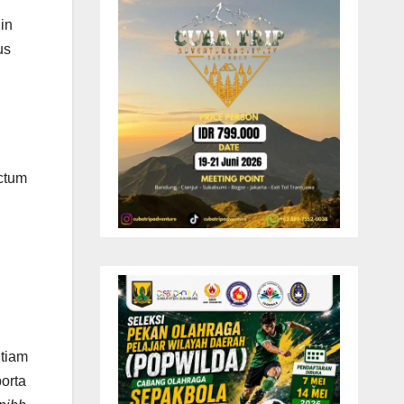
in
us
.
ictum
tiam
porta