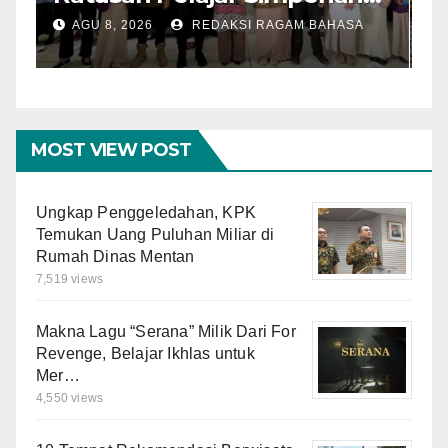
dengan Mitigasi Bencana
I
AGU 8, 2026
REDAKSI RAGAM BAHASA
dan PFA
O
M
MOST VIEW POST
Ungkap Penggeledahan, KPK
Temukan Uang Puluhan Miliar di
Rumah Dinas Mentan
7,519 views
Makna Lagu “Serana” Milik Dari For
Revenge, Belajar Ikhlas untuk
Mer…
4,550 views