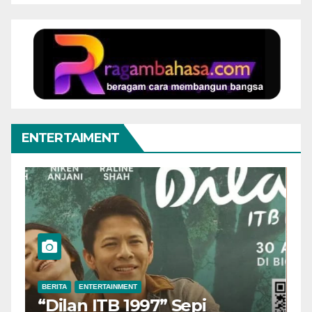
ENTERTAIMENT
BERITA
ENTERTAINMENT
B
“Dilan ITB 1997” Sepi
A