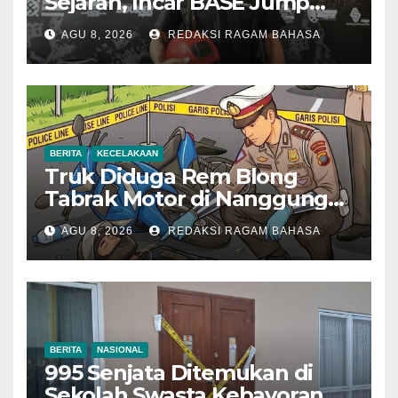
Sejarah, Incar BASE Jump
dari Eiger Mushroom Swiss
AGU 8, 2026
REDAKSI RAGAM BAHASA
BERITA
KECELAKAAN
Truk Diduga Rem Blong
Tabrak Motor di Nanggung
Bogor, Dua Orang Tewas
AGU 8, 2026
REDAKSI RAGAM BAHASA
BERITA
NASIONAL
995 Senjata Ditemukan di
Sekolah Swasta Kebayoran