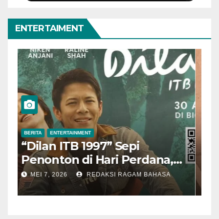
ENTERTAIMENT
BERITA
ENTERTAINMENT
B
“Dilan ITB 1997” Sepi
A
Penonton di Hari Perdana,
M
Pengamat Nilai Cerita
T
MEI 7, 2026
REDAKSI RAGAM BAHASA
Kurang Kuat