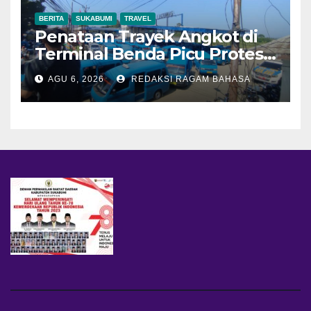
BERITA
SUKABUMI
TRAVEL
Penataan Trayek Angkot di
Terminal Benda Picu Protes
Sopir, Dishub: Belum Ada
AGU 6, 2026
REDAKSI RAGAM BAHASA
Keputusan Final