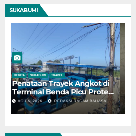
SUKABUMI
BERITA
SUKABUMI
TRAVEL
B
Penataan Trayek Angkot di
H
Terminal Benda Picu Protes
K
Sopir, Dishub: Belum Ada
W
AGU 6, 2026
REDAKSI RAGAM BAHASA
Keputusan Final
L