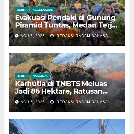
BERITA
KECELAKAAN
Evakuasi Pendaki di Gunung
Piramid Tuntas, Medan Terjal
Jadi Tantangan Utama
AGU 6, 2026
REDAKSI RAGAM BAHASA
BERITA
NASIONAL
Karhutla di TNBTS Meluas
Jadi 86 Hektare, Ratusan
Personel Berjibaku Cegah
AGU 6, 2026
REDAKSI RAGAM BAHASA
Api Merembet