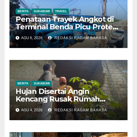
BERITA
SUKABUMI
TRAVEL
Penataan Trayek Angkot di
Terminal Benda Picu Protes
Sopir, Dishub: Belum Ada
AGU 6, 2026
REDAKSI RAGAM BAHASA
Keputusan Final
BERITA
SUKABUMI
Hujan Disertai Angin
Kencang Rusak Rumah
Warga di Dramaga, BPBD
AGU 4, 2026
REDAKSI RAGAM BAHASA
Lakukan Pendataan