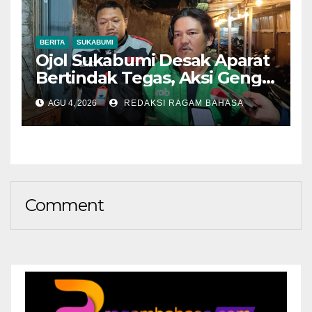
BERITA
SUKABUMI
Ojol Sukabumi Desak Aparat
Bertindak Tegas, Aksi Geng
Motor Dinilai Semakin
AGU 4, 2026
REDAKSI RAGAM BAHASA
Mengancam Keselamatan
Comment