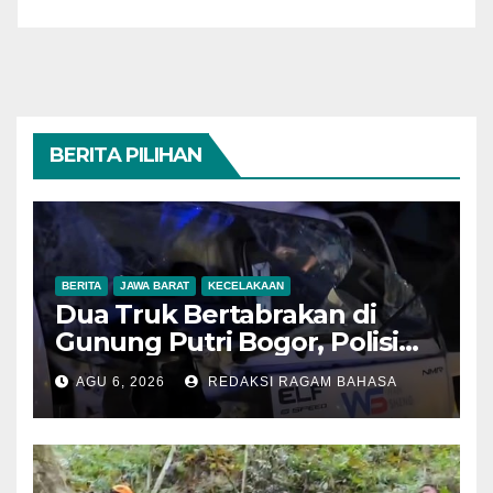
BERITA PILIHAN
BERITA
JAWA BARAT
KECELAKAAN
Dua Truk Bertabrakan di
Gunung Putri Bogor, Polisi
Imbau Pengemudi
AGU 6, 2026
REDAKSI RAGAM BAHASA
Tingkatkan Kewaspadaan