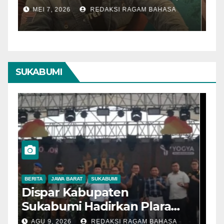
Pengamat Nilai Cerita
T
MEI 7, 2026
REDAKSI RAGAM BAHASA
Kurang Kuat
SUKABUMI
BERITA
JAWA BARAT
SUKABUMI
B
Dispar Kabupaten
D
Sukabumi Hadirkan Plara
S
Fest 2026, Ali Iskandar:
L
AGU 9, 2026
REDAKSI RAGAM BAHASA