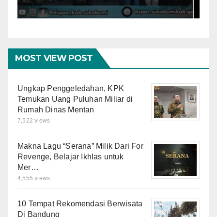
Budaya Jadi Kekuatan
S
Promosi Wisata Daerah
B
K
MOST VIEW POST
Ungkap Penggeledahan, KPK
Temukan Uang Puluhan Miliar di
Rumah Dinas Mentan
7,522 views
Makna Lagu “Serana” Milik Dari For
Revenge, Belajar Ikhlas untuk
Mer…
4,555 views
10 Tempat Rekomendasi Berwisata
Di Bandung