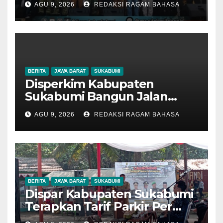
AGU 9, 2026
REDAKSI RAGAM BAHASA
Kekuatan Promosi Wisata
Daerah
BERITA
JAWA BARAT
SUKABUMI
Disperkim Kabupaten
Sukabumi Bangun Jalan
Lingkungan di Desa Cisaat,
AGU 9, 2026
REDAKSI RAGAM BAHASA
Sendi Apriadi: Infrastruktur
Berkualitas untuk
Kenyamanan Warga
BERITA
JAWA BARAT
SUKABUMI
Dispar Kabupaten Sukabumi
Terapkan Tarif Parkir Per
Jam, Ali Iskandar: Wujudkan