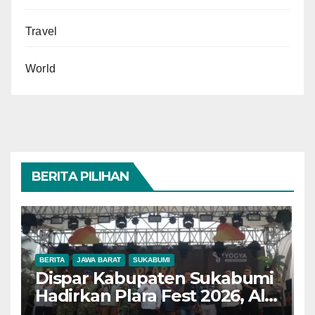
Travel
World
BERITA PILIHAN
BERITA
JAWA BARAT
SUKABUMI
Dispar Kabupaten Sukabumi
Hadirkan Plara Fest 2026, Ali
Iskandar: Budaya Jadi