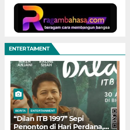
ENTERTAIMENT
BERITA
ENTERTAINMENT
B
“Dilan ITB 1997” Sepi
A
Penonton di Hari Perdana,
M