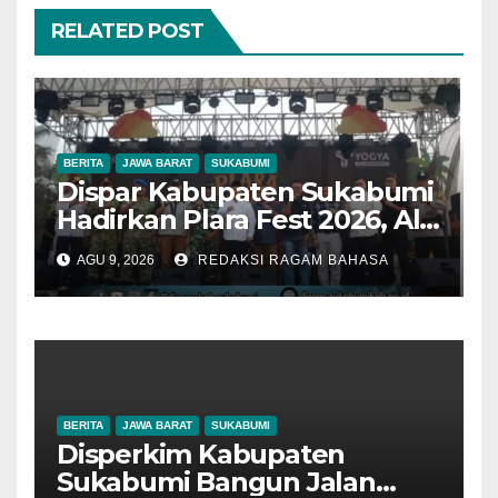
RELATED POST
BERITA
JAWA BARAT
SUKABUMI
Dispar Kabupaten Sukabumi
Hadirkan Plara Fest 2026, Ali
Iskandar: Budaya Jadi
AGU 9, 2026
REDAKSI RAGAM BAHASA
Kekuatan Promosi Wisata
Daerah
BERITA
JAWA BARAT
SUKABUMI
Disperkim Kabupaten
Sukabumi Bangun Jalan