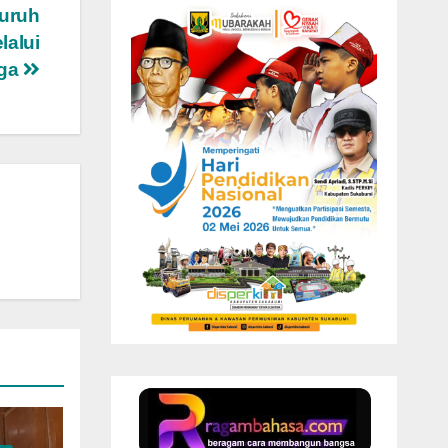
uruh
lalui
aga