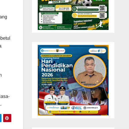
yang
-betul
a
n
iasa-
.