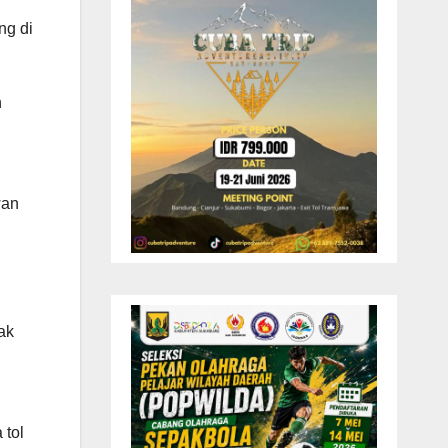
ng di
n
wan
ak
 tol