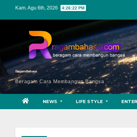
Skip
Kam. Agu 6th, 2026
4:26:24 PM
to
content
Ragam Bahasa
Beragam Cara Membangun Bangsa
NEWS
LIFE STYLE
ENTE