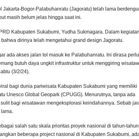
l Jakarta-Bogor-Palabuhanratu (Jagoratu) telah lama berdengu
ut masih belum jelas hingga saat ini.
DPRD Kabupaten Sukabumi, Yudha Sukmagara. Dalam kegiata
 bahwa dirinya telah mengetahui grand design Jagoratu.
da akses jalan tol masuk ke Palabuhanratu. Ini dirasa perlu
mang butuh daya ungkit infrastruktur untuk menggiring wisata
abtu (3/2/24).
viral bagi dunia pariwisata Kabupaten Sukabumi yang memiliki
ratu Unesco Global Geopark (CPUGG). Menurutnya, tanpa ada
gat sulit bagi wisatawan mengeksplorasi keindahannya. Sebab jar
 lama.
bagai salah satu skala prioritas proyek nasional di tahun-tahun
angkan beberapa project nasional di Kabupaten Sukabumi, ada