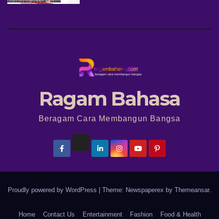
Ragam Bahasa
Beragam Cara Membangun Bangsa
Proudly powered by WordPress
|
Theme: Newspaperex by
Themeansar
.
Home
Contact Us
Entertainment
Fashion
Food & Health