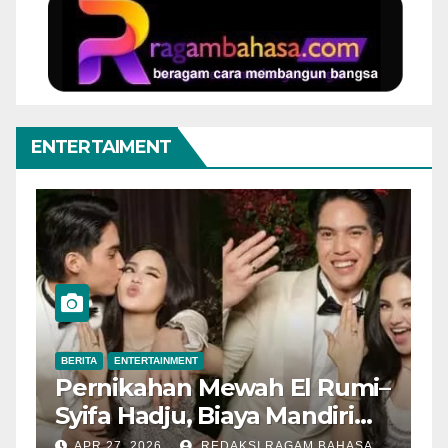
ENTERTAIMENT
BERITA
ENTERTAINMENT
B
Pernikahan Mewah El Rumi–
F
Syifa Hadju, Biaya Mandiri
T
Tuai Pujian Tokoh Nasional
d
APR 27, 2026
REDAKSI RAGAM BAHASA