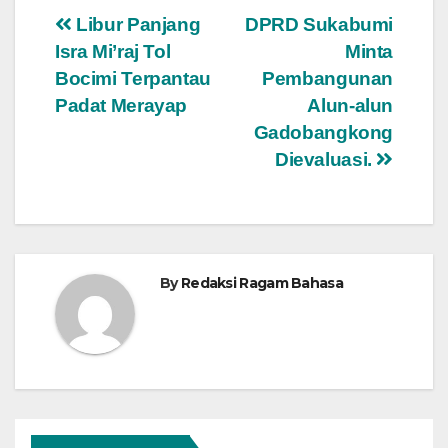
Navigasi
Libur Panjang
DPRD Sukabumi
Isra Mi’raj Tol
Minta
pos
Bocimi Terpantau
Pembangunan
Padat Merayap
Alun-alun
Gadobangkong
Dievaluasi.
By
Redaksi Ragam Bahasa