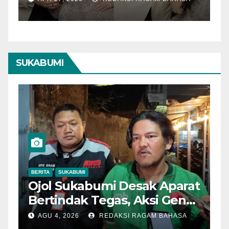
SUKABUMI
BERITA
SUKABUMI
B
Ojol Sukabumi Desak Aparat
P
Bertindak Tegas, Aksi Geng
P
Motor Dinilai Semakin
P
AGU 4, 2026
REDAKSI RAGAM BAHASA
Mengancam Keselamatan
K