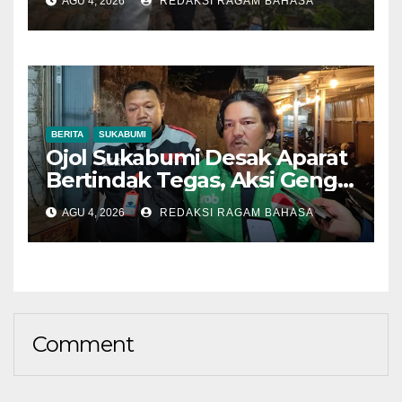
AGU 4, 2026
REDAKSI RAGAM BAHASA
Lakukan Pendataan
BERITA
SUKABUMI
Ojol Sukabumi Desak Aparat
Bertindak Tegas, Aksi Geng
Motor Dinilai Semakin
AGU 4, 2026
REDAKSI RAGAM BAHASA
Mengancam Keselamatan
Comment