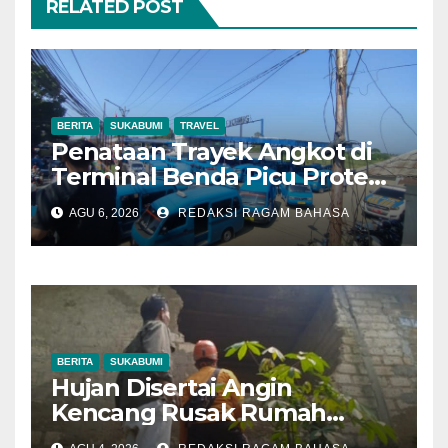
RELATED POST
BERITA
SUKABUMI
TRAVEL
Penataan Trayek Angkot di
Terminal Benda Picu Protes
Sopir, Dishub: Belum Ada
AGU 6, 2026
REDAKSI RAGAM BAHASA
Keputusan Final
BERITA
SUKABUMI
Hujan Disertai Angin
Kencang Rusak Rumah
Warga di Dramaga, BPBD