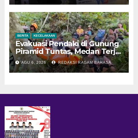
BERITA
KECELAKAAN
Evakuasi Pendaki di Gunung
Piramid Tuntas, Medan Terjal
Jadi Tantangan Utama
AGU 6, 2026
REDAKSI RAGAM BAHASA