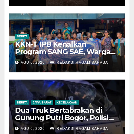
Sebelum Meluas
BERITA
KKN-T IPB Kenalkan
Program SANG SAE, Warga
Desa Sangrawayang Diajak
AGU 6, 2026
REDAKSI RAGAM BAHASA
Ubah Sampah Jadi Bernilai
Ekonomi
BERITA
JAWA BARAT
KECELAKAAN
Dua Truk Bertabrakan di
Gunung Putri Bogor, Polisi
Imbau Pengemudi
AGU 6, 2026
REDAKSI RAGAM BAHASA
Tingkatkan Kewaspadaan