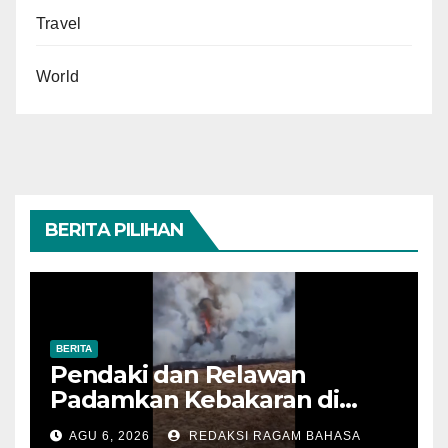
Travel
World
BERITA PILIHAN
BERITA
Pendaki dan Relawan
Padamkan Kebakaran di
Alun-alun Suryakencana
AGU 6, 2026
REDAKSI RAGAM BAHASA