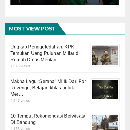
MOST VIEW POST
Ungkap Penggeledahan, KPK
Temukan Uang Puluhan Miliar di
Rumah Dinas Mentan
7,515 views
Makna Lagu “Serana” Milik Dari For
Revenge, Belajar Ikhlas untuk
Mer…
4,547 views
10 Tempat Rekomendasi Berwisata
Di Bandung
4,166 views